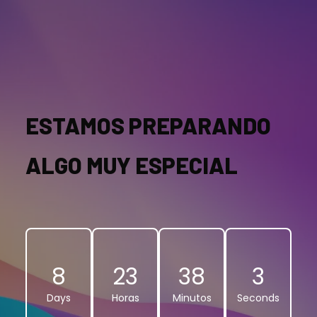
ESTAMOS PREPARANDO
ALGO MUY ESPECIAL
8
23
38
3
Days
Horas
Minutos
Seconds